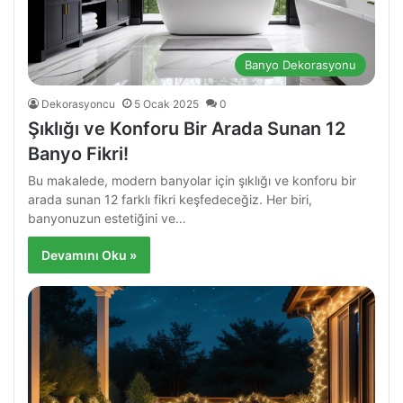
Banyo Dekorasyonu
Dekorasyoncu
5 Ocak 2025
0
Şıklığı ve Konforu Bir Arada Sunan 12
Banyo Fikri!
Bu makalede, modern banyolar için şıklığı ve konforu bir
arada sunan 12 farklı fikri keşfedeceğiz. Her biri,
banyonuzun estetiğini ve…
Devamını Oku »