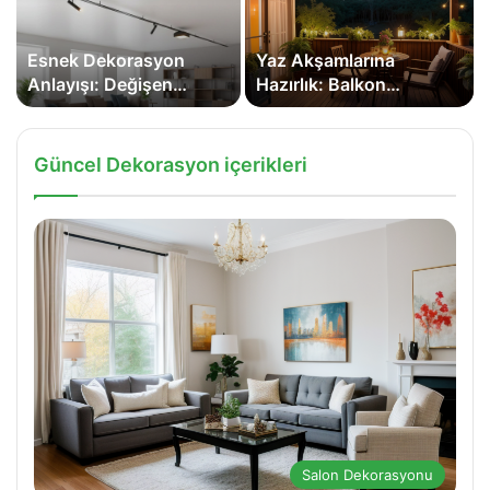
Esnek Dekorasyon
Yaz Akşamlarına
Anlayışı: Değişen
Hazırlık: Balkon
Mekânlara Uyum
Dekorasyonu!
Sağlayan Tasarımlar
Güncel Dekorasyon içerikleri
Salon Dekorasyonu