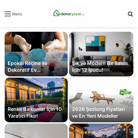
Ar
Menü
Epoksi Reçine ile
Şık ve Modern Bir Salon
Dekoratif Ev
İçin 12 İpucu!
Aksesuarları Yaparken
En Çok Tercih Edilen
Malzemeler
Renkli Balkonlar İçin 10
2026 Şezlong Fiyatları
Yaratıcı Fikir!
ve En Yeni Modeller