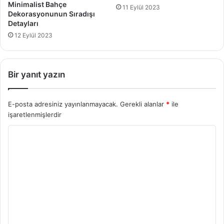
Minimalist Bahçe
11 Eylül 2023
Dekorasyonunun Sıradışı
Detayları
12 Eylül 2023
Bir yanıt yazın
E-posta adresiniz yayınlanmayacak.
Gerekli alanlar
*
ile
işaretlenmişlerdir
Y
o
r
u
m
*