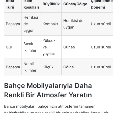
Bitki
İklim
Çiçeklenme
Büyüklük
Güneş/Gölge
Türü
Koşulları
Dönemi
Her ikisi
Her ikisi de
Papatya
de
Kompakt
Uzun süreli
uygun
uygun
Yüksek
Sıcak
Gül
ve
Güneş
Uzun süreli
iklimler
yayılıcı
Nemli
Papatya
Küçük
Gölge
Uzun süreli
iklimler
Bahçe Mobilyalarıyla Daha
Renkli Bir Atmosfer Yaratın
Bahçe mobilyaları, bahçenizin atmosferini tamamen
değiştirebilen ve daha renkli bir hale getirebilen önemli bir