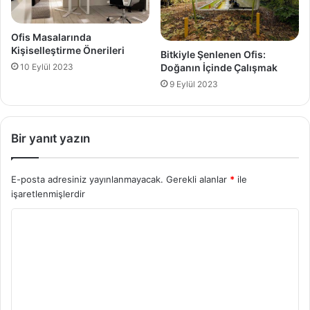
Ofis Masalarında
Kişiselleştirme Önerileri
Bitkiyle Şenlenen Ofis:
Doğanın İçinde Çalışmak
10 Eylül 2023
9 Eylül 2023
Bir yanıt yazın
E-posta adresiniz yayınlanmayacak.
Gerekli alanlar
*
ile
işaretlenmişlerdir
Y
o
r
u
m