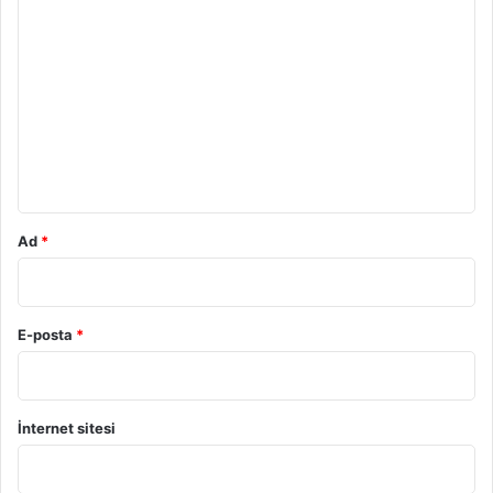
Y
o
r
u
m
*
Ad
*
E-posta
*
İnternet sitesi