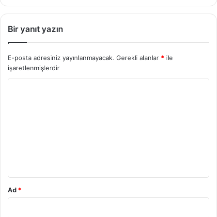
Bir yanıt yazın
E-posta adresiniz yayınlanmayacak.
Gerekli alanlar
*
ile
işaretlenmişlerdir
Y
o
r
u
m
*
Ad
*