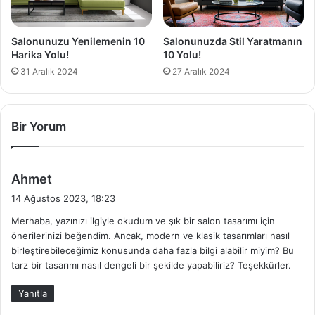
Salonunuzu Yenilemenin 10
Salonunuzda Stil Yaratmanın
Harika Yolu!
10 Yolu!
31 Aralık 2024
27 Aralık 2024
Bir Yorum
d
Ahmet
e
14 Ağustos 2023, 18:23
d
Merhaba, yazınızı ilgiyle okudum ve şık bir salon tasarımı için
i
önerilerinizi beğendim. Ancak, modern ve klasik tasarımları nasıl
k
birleştirebileceğimiz konusunda daha fazla bilgi alabilir miyim? Bu
i
tarz bir tasarımı nasıl dengeli bir şekilde yapabiliriz? Teşekkürler.
:
Yanıtla