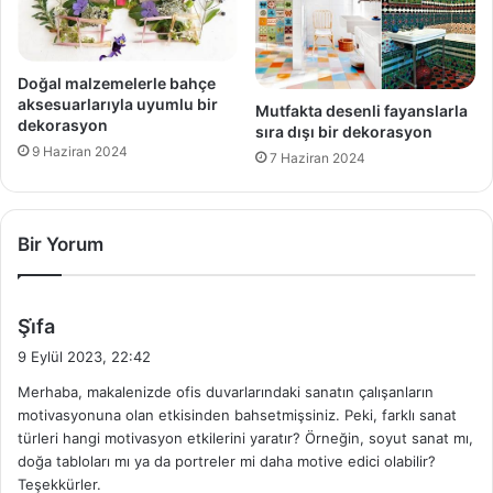
Doğal malzemelerle bahçe
aksesuarlarıyla uyumlu bir
Mutfakta desenli fayanslarla
dekorasyon
sıra dışı bir dekorasyon
9 Haziran 2024
7 Haziran 2024
Bir Yorum
d
Şi̇fa
e
9 Eylül 2023, 22:42
d
Merhaba, makalenizde ofis duvarlarındaki sanatın çalışanların
i
motivasyonuna olan etkisinden bahsetmişsiniz. Peki, farklı sanat
k
türleri hangi motivasyon etkilerini yaratır? Örneğin, soyut sanat mı,
i
doğa tabloları mı ya da portreler mi daha motive edici olabilir?
:
Teşekkürler.