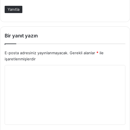
Yanıtla
Bir yanıt yazın
E-posta adresiniz yayınlanmayacak.
Gerekli alanlar
*
ile
işaretlenmişlerdir
Y
o
r
u
m
*