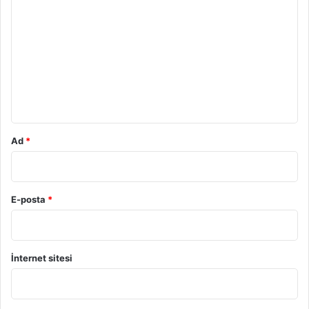
o
r
u
m
*
Ad
*
E-posta
*
İnternet sitesi