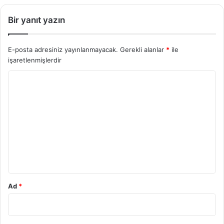
Bir yanıt yazın
E-posta adresiniz yayınlanmayacak.
Gerekli alanlar
*
ile
işaretlenmişlerdir
Y
o
r
u
m
*
Ad
*