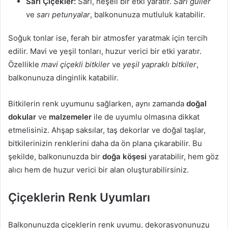
Sarı Çiçekler:
Sarı, neşeli bir etki yaratır.
Sarı güller
ve
sarı petunyalar
, balkonunuza mutluluk katabilir.
Soğuk tonlar ise, ferah bir atmosfer yaratmak için tercih
edilir. Mavi ve yeşil tonları, huzur verici bir etki yaratır.
Özellikle
mavi çiçekli bitkiler
ve
yeşil yapraklı bitkiler
,
balkonunuza dinginlik katabilir.
Bitkilerin renk uyumunu sağlarken, aynı zamanda
doğal
dokular
ve
malzemeler
ile de uyumlu olmasına dikkat
etmelisiniz. Ahşap saksılar, taş dekorlar ve doğal taşlar,
bitkilerinizin renklerini daha da ön plana çıkarabilir. Bu
şekilde, balkonunuzda bir
doğa köşesi
yaratabilir, hem göz
alıcı hem de huzur verici bir alan oluşturabilirsiniz.
Çiçeklerin Renk Uyumları
Balkonunuzda çiçeklerin renk uyumu, dekorasyonunuzu