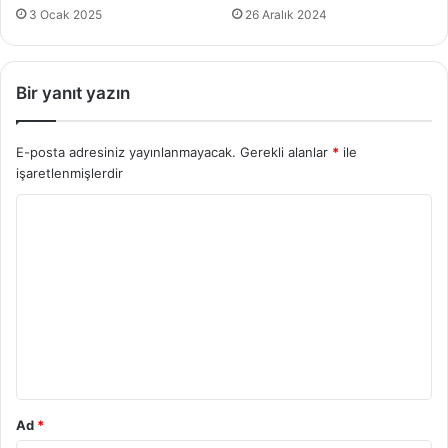
3 Ocak 2025
26 Aralık 2024
Bir yanıt yazın
E-posta adresiniz yayınlanmayacak.
Gerekli alanlar
*
ile
işaretlenmişlerdir
Y
o
r
u
m
*
Ad
*