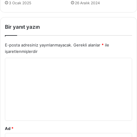
3 Ocak 2025
26 Aralık 2024
Bir yanıt yazın
E-posta adresiniz yayınlanmayacak.
Gerekli alanlar
*
ile
işaretlenmişlerdir
Y
o
r
u
m
*
Ad
*