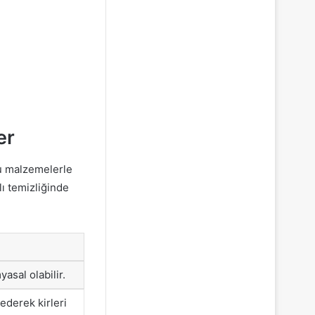
er
ğru malzemelerle
alı temizliğinde
yasal olabilir.
 ederek kirleri