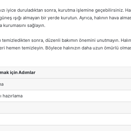
ızı iyice duruladıktan sonra, kurutma işlemine geçebilirsiniz. Hal
üneş ışığı almayan bir yerde kurutun. Ayrıca, halının hava almas
da kurumasını sağlayın.
ı temizledikten sonra, düzenli bakımın önemini unutmayın. Halın
eri hemen temizleyin. Böylece halınızın daha uzun ömürlü olmas
amak için Adımlar
ma
ı hazırlama