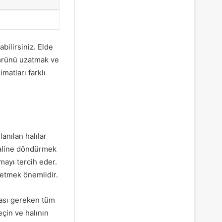
abilirsiniz. Elde
ömrünü uzatmak ve
matları farklı
anılan halılar
 haline döndürmek
mayı tercih eder.
 etmek önemlidir.
lması gereken tüm
eçin ve halının