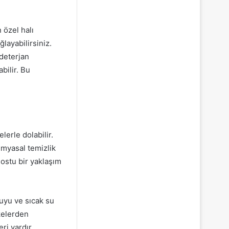
 özel halı
layabilirsiniz.
 deterjan
bilir. Bu
lerle dolabilir.
imyasal temizlik
ostu bir yaklaşım
suyu ve sıcak su
kelerden
eri vardır.