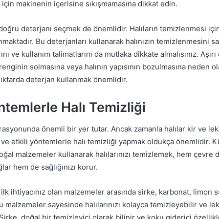
için makinenin içerisine sıkışmamasına dikkat edin.
doğru deterjanı seçmek de önemlidir. Halıların temizlenmesi için
nmaktadır. Bu deterjanları kullanarak halınızın temizlenmesini sağ
ını ve kullanım talimatlarını da mutlaka dikkate almalısınız. Aşırı
 renginin solmasına veya halının yapısının bozulmasına neden ola
ktarda deterjan kullanmak önemlidir.
temlerle Halı Temizliği
rasyonunda önemli bir yer tutar. Ancak zamanla halılar kir ve leke
ve etkili yöntemlerle halı temizliği yapmak oldukça önemlidir. K
doğal malzemeler kullanarak halılarınızı temizlemek, hem çevre d
lar hem de sağlığınızı korur.
 ilk ihtiyacınız olan malzemeler arasında sirke, karbonat, limon 
u malzemeler sayesinde halılarınızı kolayca temizleyebilir ve le
 Sirke, doğal bir temizleyici olarak bilinir ve koku giderici özellikl