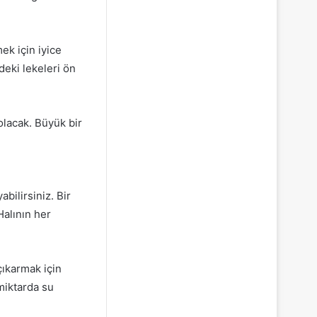
ek için iyice
deki lekeleri ön
 olacak. Büyük bir
ı
bilirsiniz. Bir
Halının her
çıkarmak için
 miktarda su