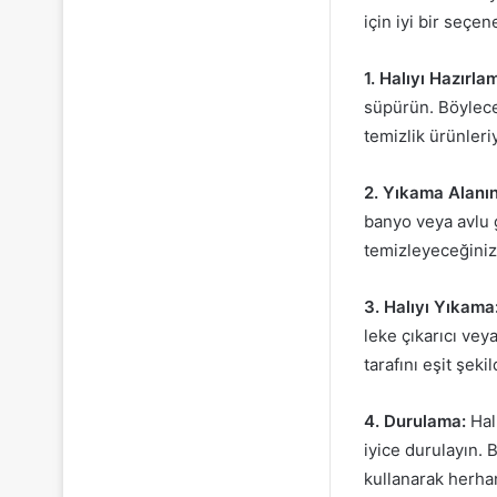
için iyi bir seçe
1. Halıyı Hazırla
süpürün. Böylece 
temizlik ürünleri
2. Yıkama Alanın
banyo veya avlu gi
temizleyeceğiniz 
3. Halıyı Yıkama
leke çıkarıcı veya
tarafını eşit şeki
4. Durulama:
Halı
iyice durulayın. 
kullanarak herhan