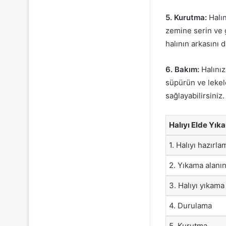
5. Kurutma:
Halın
zemine serin ve g
halının arkasını 
6. Bakım:
Halınız
süpürün ve lekel
sağlayabilirsiniz.
Halıyı Elde Yık
1. Halıyı hazırla
2. Yıkama alanın
3. Halıyı yıkama
4. Durulama
5. Kurutma