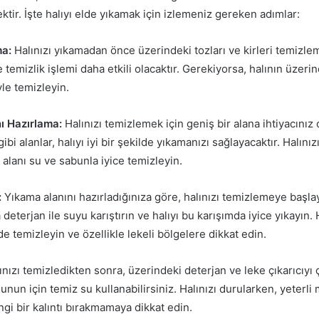
nektir. İşte halıyı elde yıkamak için izlemeniz gereken adımlar:
ma:
Halınızı yıkamadan önce üzerindeki tozları ve kirleri temizlem
temizlik işlemi daha etkili olacaktır. Gerekiyorsa, halının üzerin
yle temizleyin.
ı Hazırlama:
Halınızı temizlemek için geniş bir alana ihtiyacınız
bi alanlar, halıyı iyi bir şekilde yıkamanızı sağlayacaktır. Halınız
alanı su ve sabunla iyice temizleyin.
:
Yıkama alanını hazırladığınıza göre, halınızı temizlemeye başlaya
 deterjan ile suyu karıştırın ve halıyı bu karışımda iyice yıkayın. 
lde temizleyin ve özellikle lekeli bölgelere dikkat edin.
nızı temizledikten sonra, üzerindeki deterjan ve leke çıkarıcıyı 
Bunun için temiz su kullanabilirsiniz. Halınızı durularken, yeterli
gi bir kalıntı bırakmamaya dikkat edin.