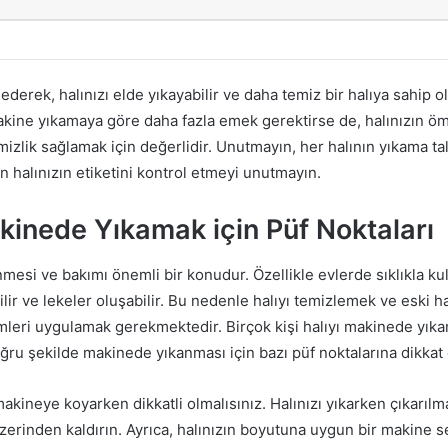
ederek, halınızı elde yıkayabilir ve daha temiz bir halıya sahip ol
akine yıkamaya göre daha fazla emek gerektirse de, halınızın 
mizlik sağlamak için değerlidir. Unutmayın, her halının yıkama tali
en halınızın etiketini kontrol etmeyi unutmayın.
kinede Yıkamak için Püf Noktaları
nmesi ve bakımı önemli bir konudur. Özellikle evlerde sıklıkla kull
lir ve lekeler oluşabilir. Bu nedenle halıyı temizlemek ve eski
mleri uygulamak gerekmektedir. Birçok kişi halıyı makinede yıka
oğru şekilde makinede yıkanması için bazı püf noktalarına dikkat
ı makineye koyarken dikkatli olmalısınız. Halınızı yıkarken çıkarı
üzerinden kaldırın. Ayrıca, halınızın boyutuna uygun bir makine s