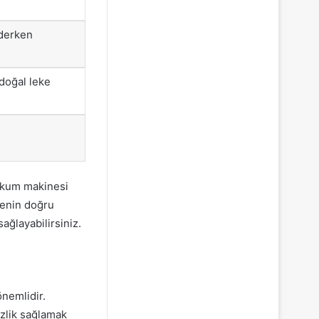
ederken
 doğal leke
vakum makinesi
menin doğru
ağlayabilirsiniz.
önemlidir.
izlik sağlamak