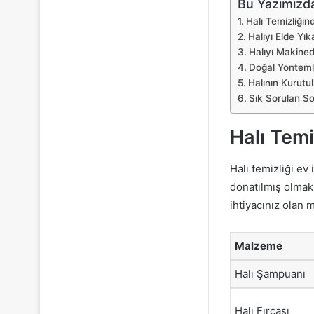
Bu Yazımızda
Halı Temizliğin
Halıyı Elde Yı
Halıyı Makined
Doğal Yöntemle
Halının Kurutu
Sık Sorulan So
Halı Temi
Halı temizliği ev
donatılmış olmak i
ihtiyacınız olan 
Malzeme
Halı Şampuanı
Halı Fırçası