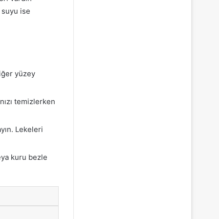
 suyu ise
diğer yüzey
ınızı temizlerken
yın. Lekeleri
eya kuru bezle