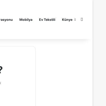
Arama yap ..
rasyonu
Mobilya
Ev Tekstili
Künye
?
i