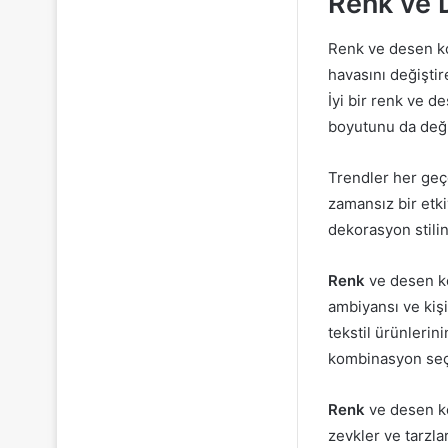
Renk ve 
Renk ve desen ko
havasını değiştire
İyi bir renk ve 
boyutunu da değiş
Trendler her geç
zamansız bir etki
dekorasyon stiline
Renk
ve desen ko
ambiyansı ve kişi
tekstil ürünlerin
kombinasyon seçi
Renk
ve desen ko
zevkler ve tarzla