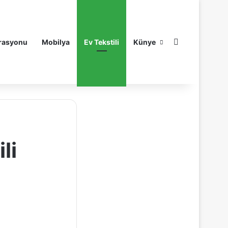
Arama yap ..
rasyonu
Mobilya
Ev Tekstili
Künye
li