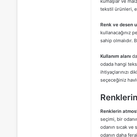
kumaşlar ve malze
tekstil ürünleri, 
Renk ve desen 
kullanacağınız pe
sahip olmalıdır.
Kullanım alanı
da
odada hangi tekst
ihtiyaçlarınızı d
seçeceğiniz havlul
Renklerin
Renklerin atmosf
seçimi, bir odanı
odanın sıcak ve s
odanın daha ferah