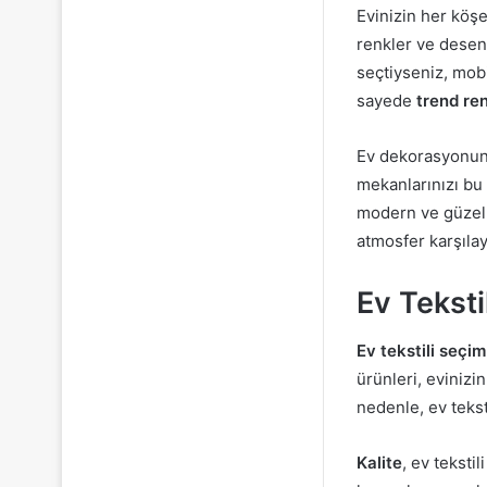
Evinizin her köş
renkler ve desenl
seçtiyseniz, mobi
sayede
trend ren
Ev dekorasyonu
mekanlarınızı bu
modern ve güzel h
atmosfer karşılay
Ev Teksti
Ev tekstili seçim 
ürünleri, evinizi
nedenle, ev tekst
Kalite
, ev teksti