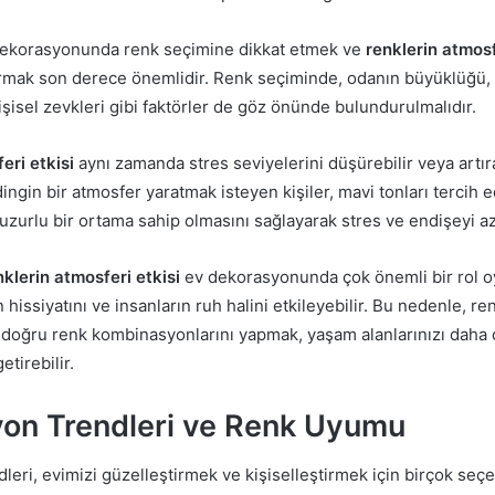
dekorasyonunda renk seçimine dikkat etmek ve
renklerin atmosf
ak son derece önemlidir. Renk seçiminde, odanın büyüklüğü, d
işisel zevkleri gibi faktörler de göz önünde bulundurulmalıdır.
eri etkisi
aynı zamanda stres seviyelerini düşürebilir veya artıra
dingin bir atmosfer yaratmak isteyen kişiler, mavi tonları tercih e
uzurlu bir ortama sahip olmasını sağlayarak stres ve endişeyi aza
nklerin atmosferi etkisi
ev dekorasyonunda çok önemli bir rol o
ın hissiyatını ve insanların ruh halini etkileyebilir. Bu nedenle, 
e doğru renk kombinasyonlarını yapmak, yaşam alanlarınızı daha 
etirebilir.
on Trendleri ve Renk Uyumu
leri, evimizi güzelleştirmek ve kişiselleştirmek için birçok seç