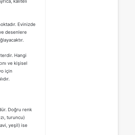
ıca, kaliteli
oktadır. Evinizde
k ve desenlere
ğlayacaktır.
terdir. Hangi
nı ve kişisel
yo için
ıdır.
dür. Doğru renk
ızı, turuncu)
i, yeşil) ise