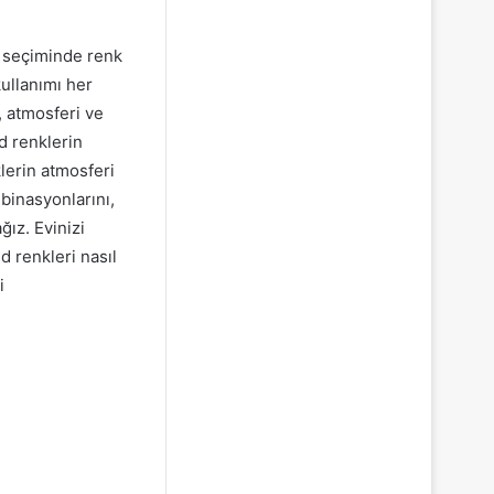
a seçiminde renk
ullanımı her
, atmosferi ve
nd renklerin
lerin atmosferi
binasyonlarını,
ğız. Evinizi
d renkleri nasıl
i