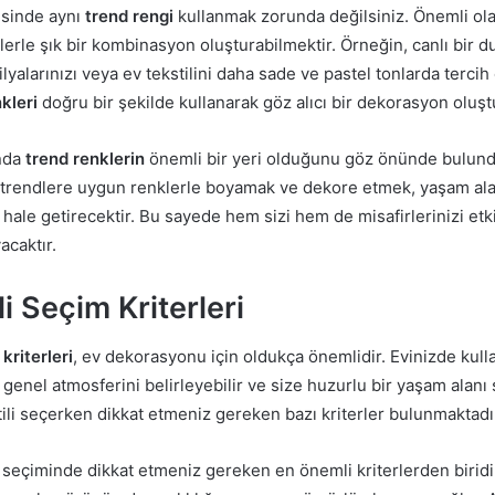
esinde aynı
trend rengi
kullanmak zorunda değilsiniz. Önemli ol
erle şık bir kombinasyon oluşturabilmektir. Örneğin, canlı bir d
lyalarınızı veya ev tekstilini daha sade ve pastel tonlarda tercih 
kleri
doğru bir şekilde kullanarak göz alıcı bir dekorasyon oluştu
nda
trend renklerin
önemli bir yeri olduğunu göz önünde bulund
 trendlere uygun renklerle boyamak ve dekore etmek, yaşam ala
ale getirecektir. Bu sayede hem sizi hem de misafirlerinizi etkil
acaktır.
li Seçim Kriterleri
kriterleri
, ev dekorasyonu için oldukça önemlidir. Evinizde kulla
n genel atmosferini belirleyebilir ve size huzurlu bir yaşam alanı 
ili seçerken dikkat etmeniz gereken bazı kriterler bulunmaktadı
li seçiminde dikkat etmeniz gereken en önemli kriterlerden biridir.