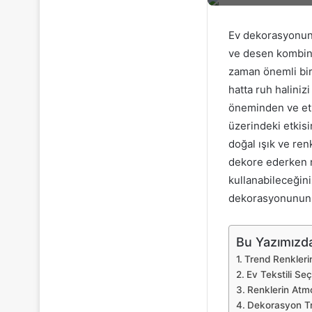
Ev dekorasyonund
ve desen kombina
zaman önemli bir 
hatta ruh haliniz
öneminden ve etki
üzerindeki etkis
doğal ışık ve ren
dekore ederken re
kullanabileceğini
dekorasyonunun i
Bu Yazımızda
Trend Renkler
Ev Tekstili Seç
Renklerin Atmo
Dekorasyon T