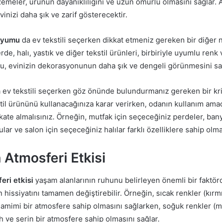
meler, ürünün dayanıklılığını ve uzun ömürlü olmasını sağlar. Ayr
evinizi daha şık ve zarif gösterecektir.
uyumu
da ev tekstili seçerken dikkat etmeniz gereken bir diğer n
rde, halı, yastık ve diğer tekstil ürünleri, birbiriyle uyumlu ren
 Bu, evinizin dekorasyonunun daha şık ve dengeli görünmesini sa
 ev tekstili seçerken göz önünde bulundurmanız gereken bir kri
il ürününü kullanacağınıza karar verirken, odanın kullanım amacı
ikkate almalısınız. Örneğin, mutfak için seçeceğiniz perdeler, ban
ar ve salon için seçeceğiniz halılar farklı özelliklere sahip olmal
 Atmosferi Etkisi
eri etkisi
yaşam alanlarının ruhunu belirleyen önemli bir faktör
n hissiyatını tamamen değiştirebilir. Örneğin, sıcak renkler (kırm
amimi bir atmosfere sahip olmasını sağlarken, soğuk renkler (mav
 ve serin bir atmosfere sahip olmasını sağlar.