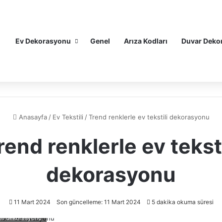
Ev Dekorasyonu
Genel
Arıza Kodları
Duvar Deko
Anasayfa
/
Ev Tekstili
/
Trend renklerle ev tekstili dekorasyonu
rend renklerle ev teksti
dekorasyonu
11 Mart 2024
Son güncelleme: 11 Mart 2024
5 dakika okuma süresi
tili dekorasyonu