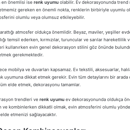
a en önemlisi ise
renk uyumu
olabilir. Ev dekorasyonunda trend 
etmemiz gereken en önemli nokta, renklerin birbiriyle uyumlu o
sferini olumlu veya olumsuz etkileyebilir.
rattığı atmosfer oldukça önemlidir. Beyaz, maviler, yeşiller ev
lığı temsil ederken, kırmızılar, turuncular ve sarılar hareketlilik ve
eri kullanırken evin genel dekorasyon stilini göz önünde bulund
etmek gerekmektedir.
e mobilya ve duvarları kapsamaz. Ev tekstili, aksesuarlar, halı
k uyumuna dikkat etmek gerekir. Evin tüm detaylarını bir arad
nüm elde etmek, dekorasyonu tamamlar.
rasyon trendleri ve
renk uyumu
ev dekorasyonunda oldukça öne
n ve kombinlerken dikkatli olmak, evin atmosferini olumlu yönde
elde etmenizi sağlayacaktır.