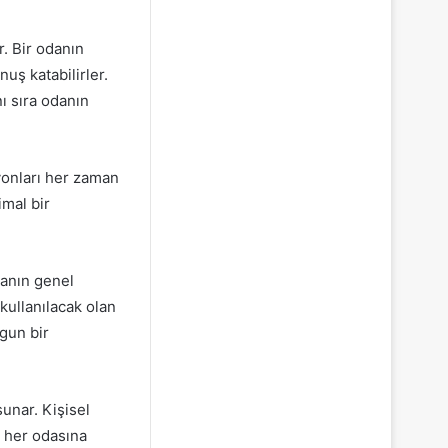
. Bir odanın
nuş katabilirler.
ı sıra odanın
yonları her zaman
imal bir
anın genel
 kullanılacak olan
gun bir
unar. Kişisel
n her odasına