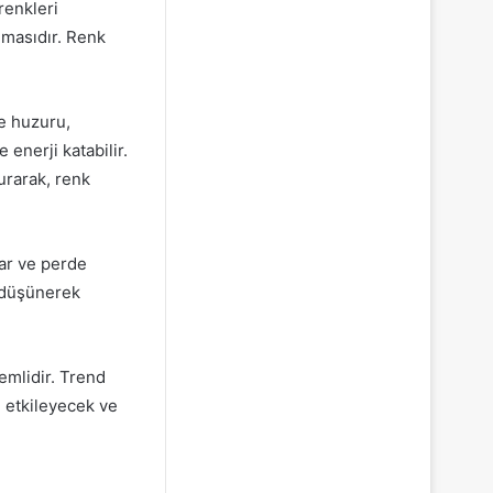
renkleri
lmasıdır. Renk
de huzuru,
 enerji katabilir.
urarak, renk
lar ve perde
a düşünerek
mlidir. Trend
 etkileyecek ve