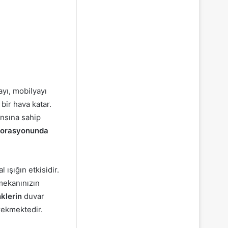
ayı, mobilyayı
ir hava katar.
nsına sahip
korasyonunda
ışığın etkisidir.
mekanınızın
klerin
duvar
erekmektedir.