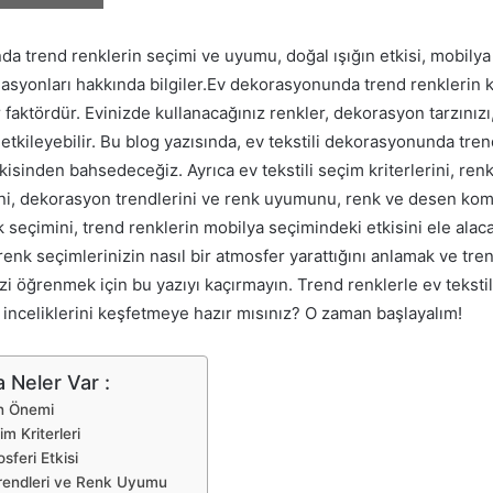
a trend renklerin seçimi ve uyumu, doğal ışığın etkisi, mobily
syonları hakkında bilgiler.Ev dekorasyonunda trend renklerin k
faktördür. Evinizde kullanacağınız renkler, dekorasyon tarzınızı
i etkileyebilir. Bu blog yazısında, ev tekstili dekorasyonunda tre
sinden bahsedeceğiz. Ayrıca ev tekstili seçim kriterlerini, renk
ini, dekorasyon trendlerini ve renk uyumunu, renk ve desen kom
k seçimini, trend renklerin mobilya seçimindeki etkisini ele alaca
nk seçimlerinizin nasıl bir atmosfer yarattığını anlamak ve tren
zi öğrenmek için bu yazıyı kaçırmayın. Trend renklerle ev tekstil
nceliklerini keşfetmeye hazır mısınız? O zaman başlayalım!
 Neler Var :
in Önemi
im Kriterleri
sferi Etkisi
rendleri ve Renk Uyumu