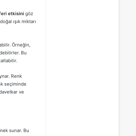
eri etkisini
göz
oğal ışık miktarı
bilir. Örneğin,
debilirler. Bu
ltabilir.
ynar. Renk
renk seçiminde
davetkar ve
enek sunar. Bu