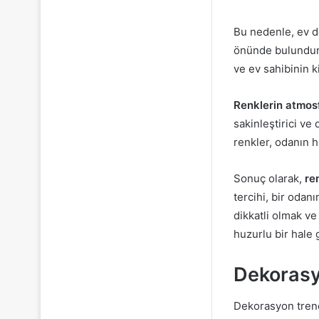
Bu nedenle, ev 
önünde bulundurm
ve ev sahibinin k
Renklerin atmosf
sakinleştirici ve 
renkler, odanın h
Sonuç olarak,
re
tercihi, bir odan
dikkatli olmak v
huzurlu bir hale g
Dekorasy
Dekorasyon trend