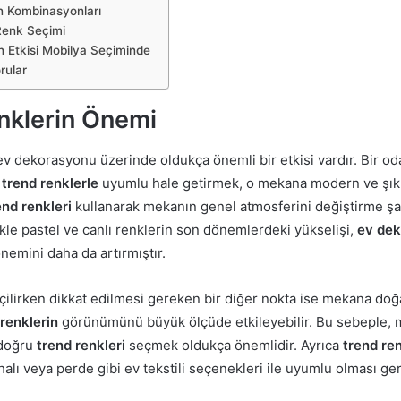
 Kombinasyonları
Renk Seçimi
n Etkisi Mobilya Seçiminde
rular
nklerin Önemi
v dekorasyonu üzerinde oldukça önemli bir etkisi vardır. Bir od
i
trend renklerle
uyumlu hale getirmek, o mekana modern ve şık b
end renkleri
kullanarak mekanın genel atmosferini değiştirme şa
kle pastel ve canlı renklerin son dönemlerdeki yükselişi,
ev de
nemini daha da artırmıştır.
ilirken dikkat edilmesi gereken bir diğer nokta ise mekana doğal 
 renklerin
görünümünü büyük ölçüde etkileyebilir. Bu sebeple, 
doğru
trend renkleri
seçmek oldukça önemlidir. Ayrıca
trend ren
halı veya perde gibi ev tekstili seçenekleri ile uyumlu olması g