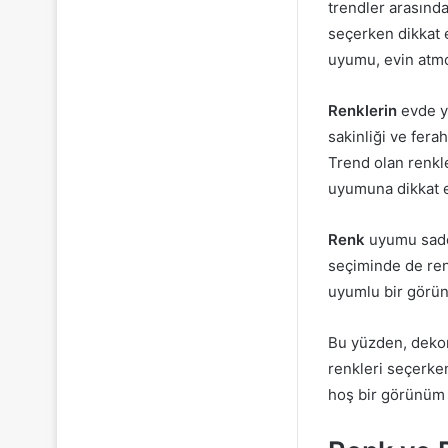
trendler arasınd
seçerken dikkat 
uyumu, evin atmo
Renklerin
evde ya
sakinliği ve ferah
Trend olan renkl
uyumuna dikkat 
Renk
uyumu sadec
seçiminde de ren
uyumlu bir görü
Bu yüzden, deko
renkleri seçerke
hoş bir görünüm 