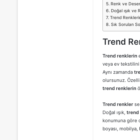
Renk ve Desen
Doğal ışık ve 
Trend Renkleri
Sık Sorulan So
Trend Re
Trend renklerin
e
veya ev tekstilin
Aynı zamanda
tr
olursunuz. Özelli
trend renklerin
ö
Trend renkler
seç
Doğal ışık,
trend
konumuna göre 
boyası, mobilya, 