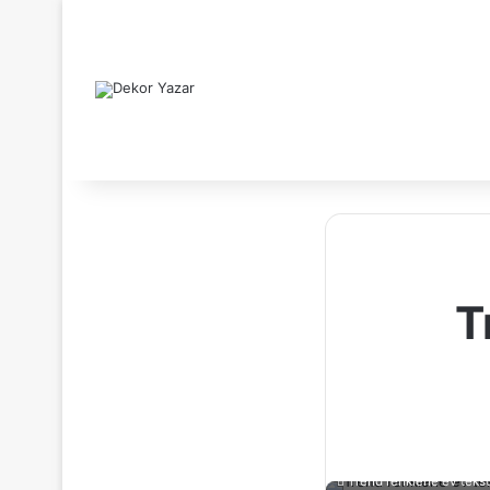
T
Trend renklerle ev teks