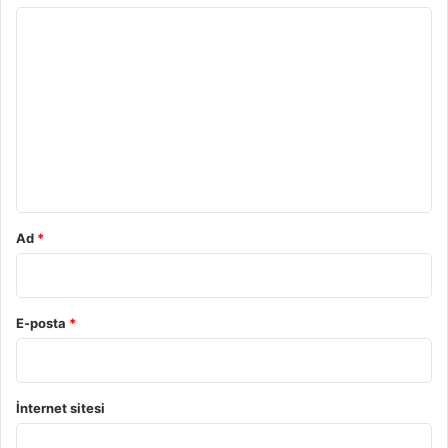
Y
o
r
u
m
*
Ad
*
E-posta
*
İnternet sitesi