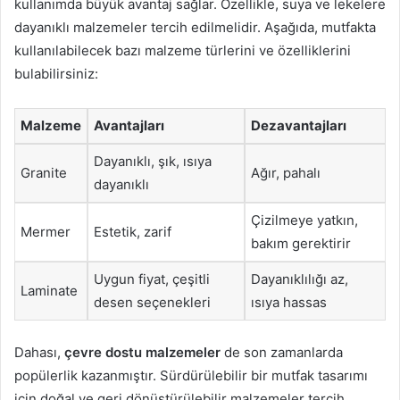
kullanımda büyük avantaj sağlar. Özellikle, suya ve lekelere
dayanıklı malzemeler tercih edilmelidir. Aşağıda, mutfakta
kullanılabilecek bazı malzeme türlerini ve özelliklerini
bulabilirsiniz:
Malzeme
Avantajları
Dezavantajları
Dayanıklı, şık, ısıya
Granite
Ağır, pahalı
dayanıklı
Çizilmeye yatkın,
Mermer
Estetik, zarif
bakım gerektirir
Uygun fiyat, çeşitli
Dayanıklılığı az,
Laminate
desen seçenekleri
ısıya hassas
Dahası,
çevre dostu malzemeler
de son zamanlarda
popülerlik kazanmıştır. Sürdürülebilir bir mutfak tasarımı
için doğal ve geri dönüştürülebilir malzemeler tercih