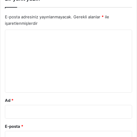
E-posta adresiniz yayınlanmayacak.
Gerekli alanlar
*
ile
işaretlenmişlerdir
Y
o
r
u
m
*
Ad
*
E-posta
*