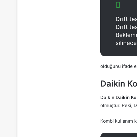
Drift te
Drift t
Beklem
silinece
olduğunu ifade e
Daikin K
Daikin Daikin K
olmuştur. Peki, 
Kombi kullanım k