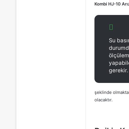
Kombi HJ-10 Arı
Su bası
durumda
ölçülem
yapabil
gerekir.
şeklinde olmakta
olacaktır.