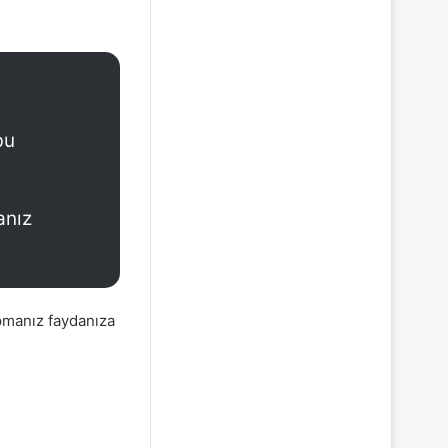
bu
anız
pmanız faydanıza