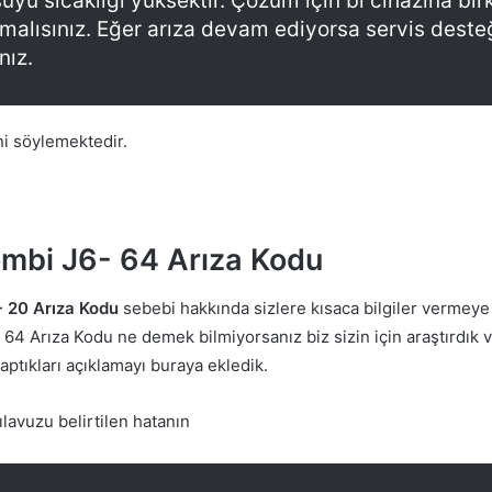
uyu sıcaklığı yüksektir. Çözüm için bi cihazına bir
tmalısınız. Eğer arıza devam ediyorsa servis deste
nız.
ni söylemektedir.
ombi J6- 64 Arıza Kodu
- 20 Arıza Kodu
sebebi hakkında sizlere kısaca bilgiler vermeye ç
64 Arıza Kodu ne demek bilmiyorsanız biz sizin için araştırdık ve
ptıkları açıklamayı buraya ekledik.
lavuzu belirtilen hatanın