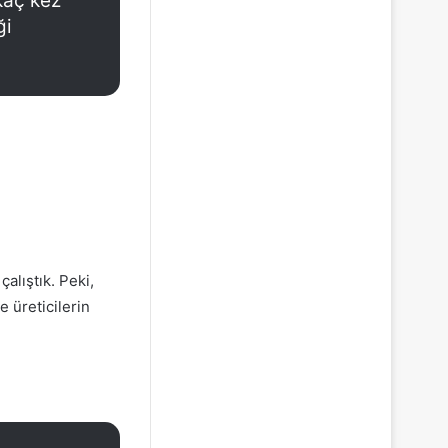
kaç kez
ği
alıştık. Peki,
 üreticilerin