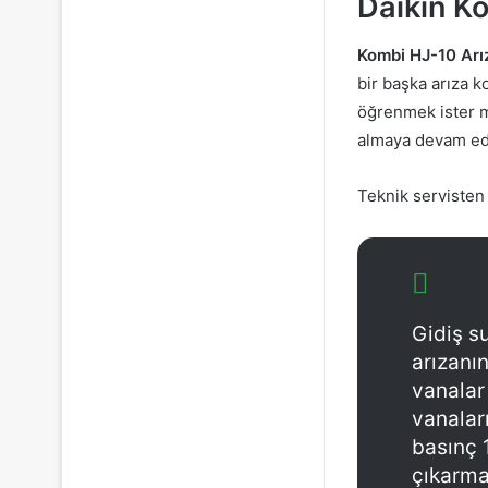
Daikin K
Kombi HJ-10 Ar
bir başka arıza k
öğrenmek ister m
almaya devam ede
Teknik servisten 
Gidiş s
arızanın
vanalar
vanalar
basınç 
çıkarma