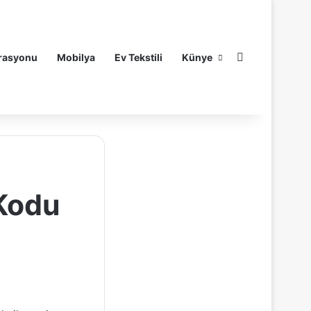
Arama yap ..
rasyonu
Mobilya
Ev Tekstili
Künye
 Kodu