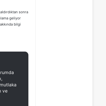
aldırdıktan sonra
nlama geliyor
akkında bilgi
durumda
ı,
 mutlaka
ı ve