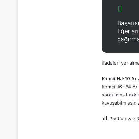
Başarısı
Eğer ar
çağırma
ifadeleri yer alma
Kombi HJ-10 Arı
Kombi J6- 64 Arız
sorgulama hakkınd
kavuşabilmişsiniz
Post Views:
3