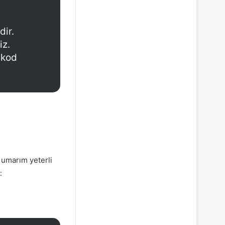
dir.
iz.
 kod
 umarım yeterli
: