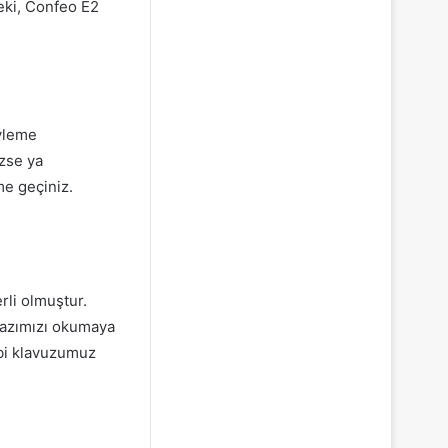
Peki, Confeo E2
evleme
zse ya
me geçiniz.
li olmuştur.
yazımızı okumaya
mbi klavuzumuz