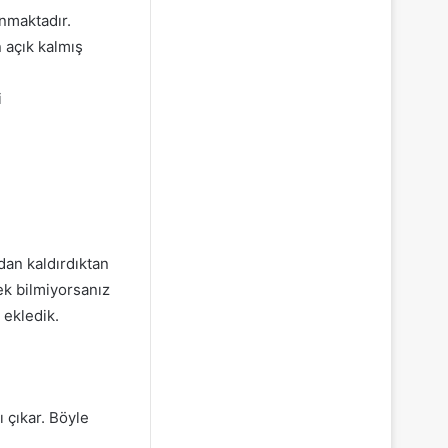
nmaktadır.
 açık kalmış
i
dan kaldırdıktan
ek bilmiyorsanız
 ekledik.
 çıkar. Böyle