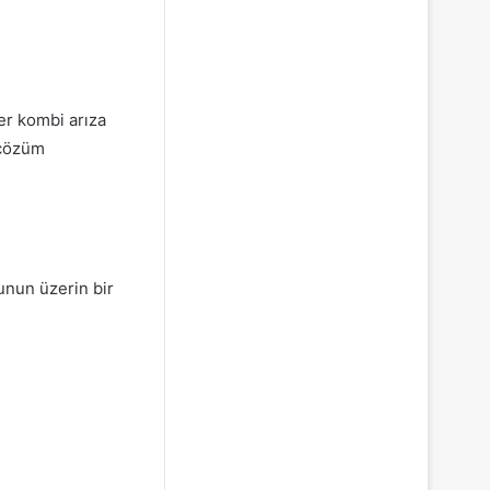
er kombi arıza
 çözüm
unun üzerin bir