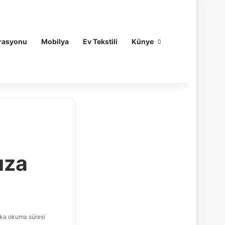
Arama yap ...
rasyonu
Mobilya
Ev Tekstili
Künye
ıza
ka okuma süresi