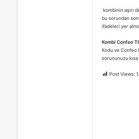
kombinin aşırı d
bu sorundan sonra
ifadeleri yer alma
Kombi Confeo T6
Kodu ve Confeo E
sorununuzu kısa
Post Views:
1