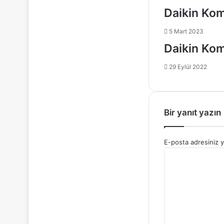
Daikin Kom
5 Mart 2023
Daikin Kom
29 Eylül 2022
Bir yanıt yazın
E-posta adresiniz 
Y
o
r
u
m
*